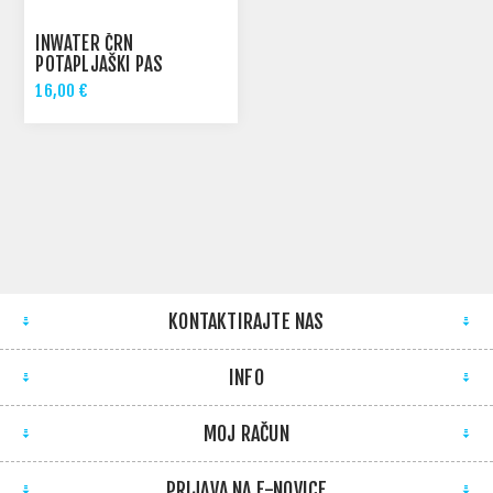
INWATER ČRN
POTAPLJAŠKI PAS
NAJLONSKI Z INOX
16,00 €
ZAPONKO
KONTAKTIRAJTE NAS
INFO
MOJ RAČUN
PRIJAVA NA E-NOVICE