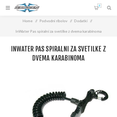
0
Home
/
Podvodni ribolov
/
Dodatki
/
InWater Pas spiralni za svetilke z dvema karabinoma
INWATER PAS SPIRALNI ZA SVETILKE Z
DVEMA KARABINOMA