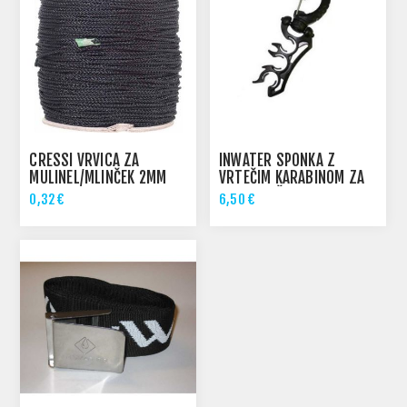
CRESSI VRVICA ZA
INWATER SPONKA Z
MULINEL/MLINČEK 2MM
VRTEČIM KARABINOM ZA
/METER
CEVI PVC ČRNA
0,32 €
6,50 €