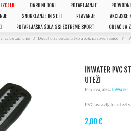
 IZDELKI
DARILNI BONI
POTAPLJANJE
PODVODNI
NJE
SNORKLANJE IN SETI
PLAVANJE
AKCIJSKE 
I
POTAPLJAŠKA ŠOLA SSI EXTREME SPORT
OBLAČILA 
vi za potapljanje
/
Dodatki za potapljaške uteži, pasove, jopiče
/
In
INWATER PVC S
UTEŽI
Proizvajalec:
InWater
PVC ustavljalec uteži v
2,00 €