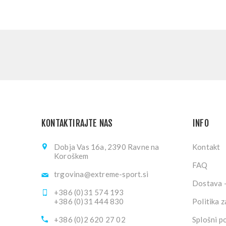
KONTAKTIRAJTE NAS
INFO
Dobja Vas 16a, 2390 Ravne na
Kontakt
Koroškem
FAQ
trgovina@extreme-sport.si
Dostava -
+386 (0)31 574 193
+386 (0)31 444 830
Politika 
+386 (0)2 620 27 02
Splošni p