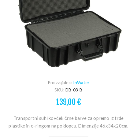
Proizvajalec:
InWater
SKU:
DB-03-B
139,00 €
Transportni suhi kovček črne barve za opremo iz trde
plastike in o-ringom na poklopcu. Dimenzije 46x34x20cm.