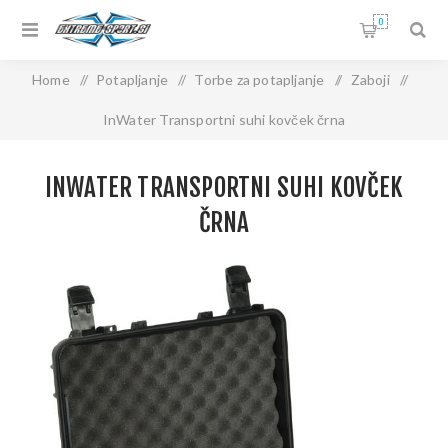
0
Home
/
Potapljanje
/
Torbe za potapljanje
/
Zaboji
/
InWater Transportni suhi kovček črna
INWATER TRANSPORTNI SUHI KOVČEK
ČRNA