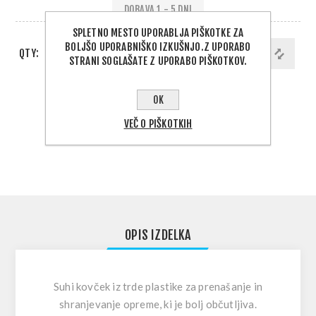
DOBAVA 1 - 5 DNI
SPLETNO MESTO UPORABLJA PIŠKOTKE ZA
BOLJŠO UPORABNIŠKO IZKUŠNJO.Z UPORABO
QTY:
DODAJ V KOŠARICO
STRANI SOGLAŠATE Z UPORABO PIŠKOTKOV.
OK
PODELI:
VEČ O PIŠKOTKIH
IZBERITE NASLOV ZA DOSTAVO
OPIS IZDELKA
Suhi kovček iz trde plastike za prenašanje in
shranjevanje opreme, ki je bolj občutljiva.