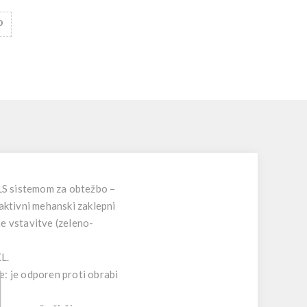
SLS sistemom za obtežbo –
aktivni mehanski zaklepni
ne vstavitve (zeleno-
XL.
ke: je odporen proti obrabi