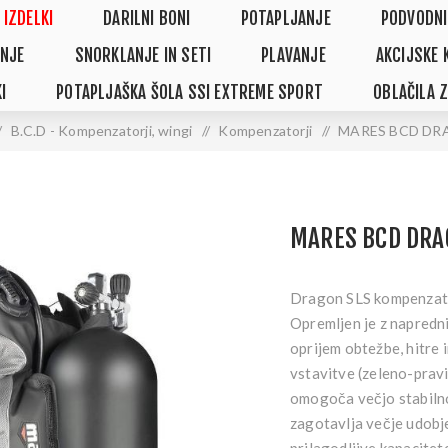
 IZDELKI
DARILNI BONI
POTAPLJANJE
PODVODNI
NJE
SNORKLANJE IN SETI
PLAVANJE
AKCIJSKE 
I
POTAPLJAŠKA ŠOLA SSI EXTREME SPORT
OBLAČILA 
/
B.C.D - Kompenzatorji, wingi
/
Kompenzatorji
/
MARES BCD DRA
MARES BCD DRA
Dragon SLS kompenzator
Opremljen je z napredn
oprijem obtežbe, hitre 
vstavitve (zeleno-pravi
omogoča večjo stabilno
zagotavlja večje udobje