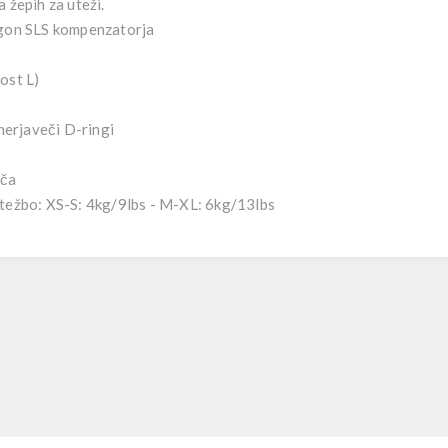
 žepih za uteži.
agon SLS kompenzatorja
ost L)
 nerjaveči D-ringi
šča
težbo: XS-S: 4kg/9lbs - M-XL: 6kg/13lbs