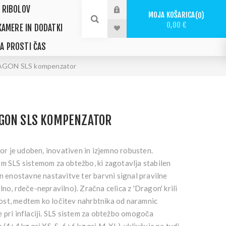
 RIBOLOV
MOJA KOŠARICA
0
0,00 €
KAMERE IN DODATKI
ZA PROSTI ČAS
GON SLS kompenzator
GON SLS KOMPENZATOR
 je udoben, inovativen in izjemno robusten.
im SLS sistemom za obtežbo, ki zagotavlja stabilen
in enostavne nastavitve ter barvni signal pravilne
lno, rdeče-nepravilno). Zračna celica z 'Dragon' krili
st, medtem ko ločitev nahrbtnika od naramnic
 pri inflaciji. SLS sistem za obtežbo omogoča