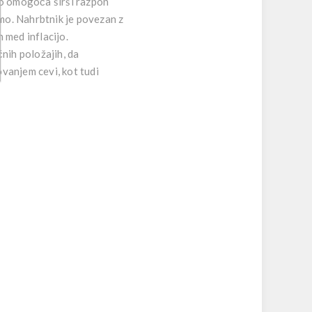
To omogoča širši razpon
mo. Nahrbtnik je povezan z
 med inflacijo.
nih položajih, da
vanjem cevi, kot tudi