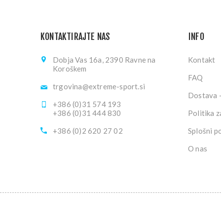
KONTAKTIRAJTE NAS
INFO
Dobja Vas 16a, 2390 Ravne na
Kontakt
Koroškem
FAQ
trgovina@extreme-sport.si
Dostava -
+386 (0)31 574 193
+386 (0)31 444 830
Politika 
+386 (0)2 620 27 02
Splošni p
O nas