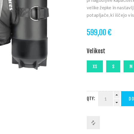
prilagodljive kapacitet
velike žepke in nastavl
potapljače, ki iščejo vi
599,00 €
Velikost
QTY:
DO