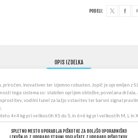
PODELI:
OPIS IZDELKA
, priročen, inovativen ter izjemno robusten. Jopič je opremljen z 
nosti tega sistema so: stabilen oprijem obtežbe, povečana držala, 
prostitev, vodilni tunel za lažjo vstavitev ter barvni signal pravil
.
to 4+4 kg pri velikostih XS do S, in 6+6 kg pri velikostih M, L in 
 žep, narejen iz istega neoprena, ki se uporablja za neoprenske oble
SPLETNO MESTO UPORABLJA PIŠKOTKE ZA BOLJŠO UPORABNIŠKO
 zadrgo.
IZKUŠNJO.Z UPORABO STRANI SOGLAŠATE Z UPORABO PIŠKOTKOV.