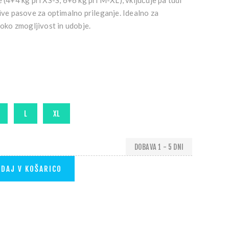
e (4+4 kg pri XS-S, 6+6 kg pri M-XL), vključuje pa tudi
jive pasove za optimalno prileganje. Idealno za
soko zmogljivost in udobje.
DOBAVA 1 - 5 DNI
DAJ V KOŠARICO