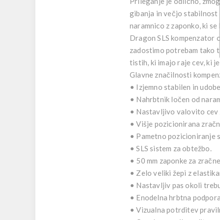
Prileganje je odlično, zmog
gibanja in večjo stabilnos
naramnico z zaponko, ki se 
Dragon SLS kompenzator omo
zadostimo potrebam tako tis
tistih, ki imajo raje cev, ki 
Glavne značilnosti kompen
• Izjemno stabilen in udoben
• Nahrbtnik ločen od naramn
• Nastavljivo valovito cev 
• Višje pozicionirana zračna
• Pametno pozicioniranje s
• SLS sistem za obtežbo.
• 50 mm zaponke za zračne
• Zelo veliki žepi z elastika
• Nastavljiv pas okoli treb
• Enodelna hrbtna podpora 
• Vizualna potrditev pravil