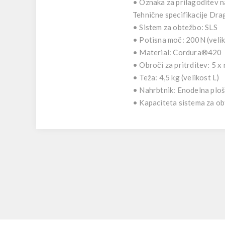
• Oznaka za prilagoditev na
Tehnične specifikacije Dr
• Sistem za obtežbo: SLS
• Potisna moč: 200N (velik
• Material: Cordura®420
• Obroči za pritrditev: 5 x
• Teža: 4,5 kg (velikost L)
• Nahrbtnik: Enodelna plo
• Kapaciteta sistema za ob