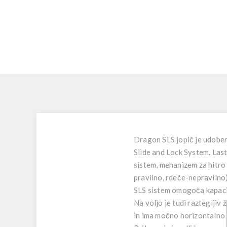
Dragon SLS jopič je udoben
Slide and Lock System. Last
sistem, mehanizem za hitro s
pravilno, rdeče-nepravilno)
SLS sistem omogoča kapacite
Na voljo je tudi raztegljiv
in ima močno horizontalno