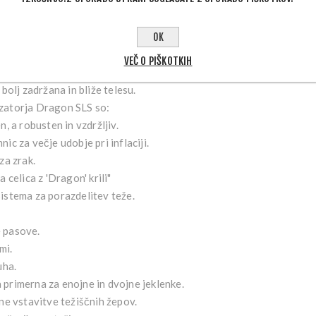
ljivost pa izboljšana z ločitvijo med nahrbtnikom in naramnicami. 
t samega kompenzatorja, tudi ko med potapljanjem prilagajate opre
lahko premika po naramnici, s čimer se prepreči vlečenje na ramenih
OK
goča spremembo položaja traku, ki drži cev za zrak v dveh različ
VEČ O PIŠKOTKIH
tih, ki želijo maksimalno enostavnost pri sproščanju zraka z dvigo
je bolj zadržana in bliže telesu.
zatorja Dragon SLS so:
, a robusten in vzdržljiv.
ic za večje udobje pri inflaciji.
za zrak.
 celica z 'Dragon' krili"
istema za porazdelitev teže.
 pasove.
mi.
uha.
primerna za enojne in dvojne jeklenke.
ne vstavitve težiščnih žepov.