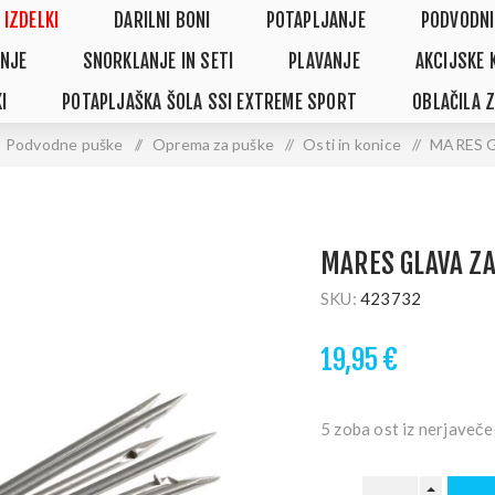
 IZDELKI
DARILNI BONI
POTAPLJANJE
PODVODNI
NJE
SNORKLANJE IN SETI
PLAVANJE
AKCIJSKE 
I
POTAPLJAŠKA ŠOLA SSI EXTREME SPORT
OBLAČILA 
Podvodne puške
/
Oprema za puške
/
Osti in konice
/
MARES G
MARES GLAVA ZA
SKU:
423732
19,95 €
5 zoba ost iz nerjaveč