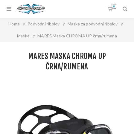
0
Home
/
Podvodni ribolov
/
Maske za podvodni ribolov
/
Maske
/
MARES Maska CHROMA UP črna/rumena
MARES MASKA CHROMA UP
ČRNA/RUMENA