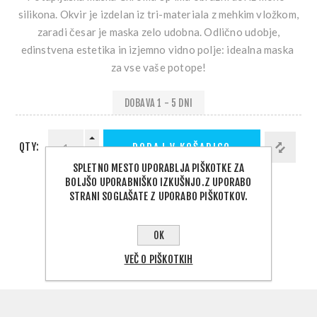
silikona. Okvir je izdelan iz tri-materiala z mehkim vložkom,
zaradi česar je maska ​​zelo udobna. Odlično udobje,
edinstvena estetika in izjemno vidno polje: idealna maska ​​
za vse vaše potope!
DOBAVA 1 - 5 DNI
QTY:
DODAJ V KOŠARICO
SPLETNO MESTO UPORABLJA PIŠKOTKE ZA
BOLJŠO UPORABNIŠKO IZKUŠNJO.Z UPORABO
STRANI SOGLAŠATE Z UPORABO PIŠKOTKOV.
PODELI:
IZBERITE NASLOV ZA DOSTAVO
OK
VEČ O PIŠKOTKIH