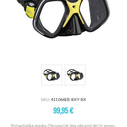
SKU:
411066EB-BKY-BK
99,95 €
Potapljaška maska ​​Chroma Up ima obrazni del iz mono-