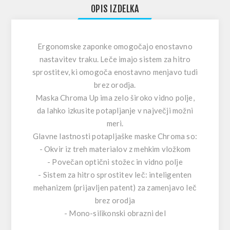
OPIS IZDELKA
Ergonomske zaponke omogočajo enostavno
nastavitev traku. Leče imajo sistem za hitro
sprostitev, ki omogoča enostavno menjavo tudi
brez orodja.
Maska Chroma Up ima zelo široko vidno polje,
da lahko izkusite potapljanje v največji možni
meri.
Glavne lastnosti potapljaške maske Chroma so:
- Okvir iz treh materialov z mehkim vložkom
- Povečan optični stožec in vidno polje
- Sistem za hitro sprostitev leč: inteligenten
mehanizem (prijavljen patent) za zamenjavo leč
brez orodja
- Mono-silikonski obrazni del