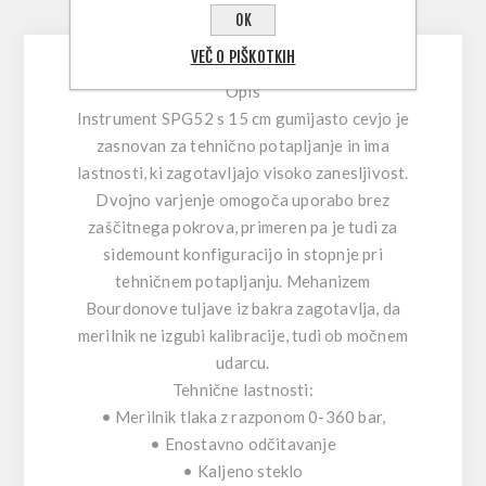
OPIS IZDELKA
OK
VEČ O PIŠKOTKIH
Opis
Instrument SPG52 s 15 cm gumijasto cevjo je
zasnovan za tehnično potapljanje in ima
lastnosti, ki zagotavljajo visoko zanesljivost.
Dvojno varjenje omogoča uporabo brez
zaščitnega pokrova, primeren pa je tudi za
sidemount konfiguracijo in stopnje pri
tehničnem potapljanju. Mehanizem
Bourdonove tuljave iz bakra zagotavlja, da
merilnik ne izgubi kalibracije, tudi ob močnem
udarcu.
Tehnične lastnosti:
• Merilnik tlaka z razponom 0-360 bar,
• Enostavno odčitavanje
• Kaljeno steklo