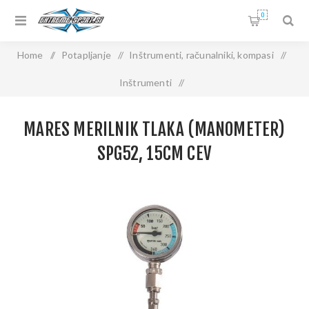
0
Home
/
Potapljanje
/
Inštrumenti, računalniki, kompasi
/
Inštrumenti
/
MARES Merilnik tlaka (manometer) SPG52, 15cm cev
MARES MERILNIK TLAKA (MANOMETER)
SPG52, 15CM CEV