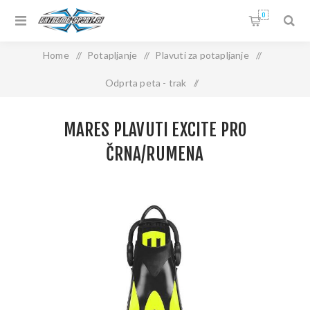
0
Home
/
Potapljanje
/
Plavuti za potapljanje
/
Odprta peta - trak
/
MARES Plavuti EXCITE PRO črna/rumena
MARES PLAVUTI EXCITE PRO
ČRNA/RUMENA