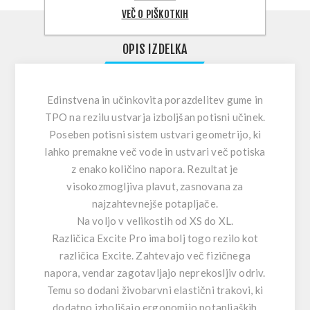
VEČ O PIŠKOTKIH
OPIS IZDELKA
Edinstvena in učinkovita porazdelitev gume in
TPO na rezilu ustvarja izboljšan potisni učinek.
Poseben potisni sistem ustvari geometrijo, ki
lahko premakne več vode in ustvari več potiska
z enako količino napora. Rezultat je
visokozmogljiva plavut, zasnovana za
najzahtevnejše potapljače.
Na voljo v velikostih od XS do XL.
Različica Excite Pro ima bolj togo rezilo kot
različica Excite. Zahtevajo več fizičnega
napora, vendar zagotavljajo neprekosljiv odriv.
Temu so dodani živobarvni elastični trakovi, ki
dodatno izboljšajo ergonomijo potapljaških