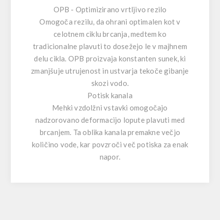
OPB - Optimizirano vrtljivo rezilo
Omogoča rezilu, da ohrani optimalen kot v
celotnem ciklu brcanja, medtem ko
tradicionalne plavuti to dosežejo le v majhnem
delu cikla. OPB proizvaja konstanten sunek, ki
zmanjšuje utrujenost in ustvarja tekoče gibanje
skozi vodo.
Potisk kanala
Mehki vzdolžni vstavki omogočajo
nadzorovano deformacijo lopute plavuti med
brcanjem. Ta oblika kanala premakne večjo
količino vode, kar povzroči več potiska za enak
napor.