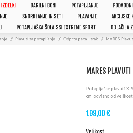
 IZDELKI
DARILNI BONI
POTAPLJANJE
PODVODNI
NJE
SNORKLANJE IN SETI
PLAVANJE
AKCIJSKE 
I
POTAPLJAŠKA ŠOLA SSI EXTREME SPORT
OBLAČILA 
anje
/
Plavuti za potapljanje
/
Odprta peta - trak
/
MARES Plavut
MARES PLAVUTI
Potapljaške plavuti X-S
cm, odvisno od velikost
199,00 €
Velikost