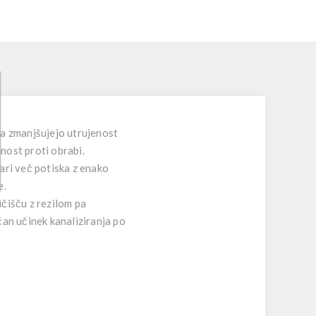
 pa zmanjšujejo utrujenost
rnost proti obrabi.
ari več potiska z enako
e.
ičišču z rezilom pa
čan učinek kanaliziranja po