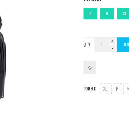
QTY:
DO
PODELI: