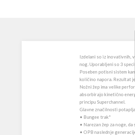
Izdelani so iz inovativnih,
nog. Uporabljeni so 3 speci
Poseben potisni sistem kan
količino napora. Rezultat 
Nožni žep ima velike perfora
absorbirajo kinetično energ
principu Superchannel.
Glavne značilnosti potaplj
• Bungee trak*
• Narezan žep za noge, da 
• OPB naslednje generacij