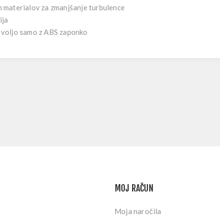
eh materialov za zmanjšanje turbulence
ija
na voljo samo z ABS zaponko
MOJ RAČUN
Moja naročila