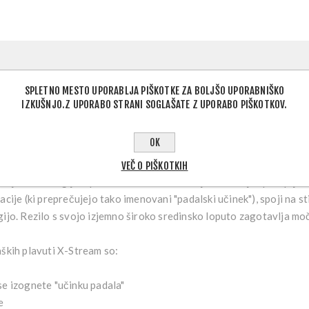
OPIS IZDELKA
SPLETNO MESTO UPORABLJA PIŠKOTKE ZA BOLJŠO UPORABNIŠKO
IZKUŠNJO.Z UPORABO STRANI SOGLAŠATE Z UPORABO PIŠKOTKOV.
 visoko zmogljivih materialov in zagotavljajo vrhunski odriv, hkrati
OK
fični materiali za največjo elastičnost, visoko vzdržljivost in odpo
ala ustvarja geometrijo kanala, ki lahko premakne več vode in ustv
VEČ O PIŠKOTKIH
je izjemno zmogljiva plavut, zasnovana za najzahtevnejše potapljač
cije (ki preprečujejo tako imenovani "padalski učinek"), spoji na st
ijo. Rezilo s svojo izjemno široko sredinsko loputo zagotavlja mo
aških plavuti X-Stream so:
se izognete "učinku padala"
e