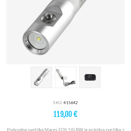
SKU:
415642
119,00 €
Podvodna svetilka Mares EOS 10LRW je polnilna svetilka z