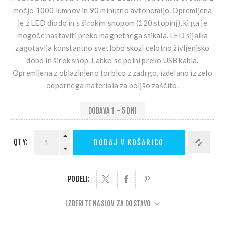
močjo 1000 lumnov in 90 minutno avtonomijo. Opremljena
je z LED diodo in s širokim snopom (120 stopinj), ki ga je
mogoče nastaviti preko magnetnega stikala. LED sijalka
zagotavlja konstantno svetlobo skozi celotno življenjsko
dobo in širok snop. Lahko se polni preko USB kabla.
Opremljena z oblazinjeno torbico z zadrgo, izdelano iz zelo
odpornega materiala za boljšo zaščito.
DOBAVA 1 - 5 DNI
QTY:
DODAJ V KOŠARICO
PODELI:
IZBERITE NASLOV ZA DOSTAVO