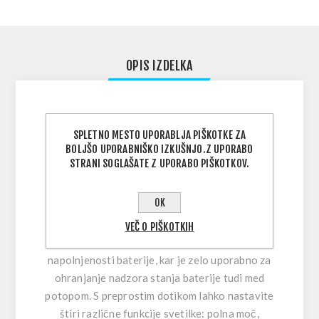
OPIS IZDELKA
Podvodna svetilka Mares EOS 10LRW je
SPLETNO MESTO UPORABLJA PIŠKOTKE ZA
polnilna svetilka iz anodiziranega aluminija z
BOLJŠO UPORABNIŠKO IZKUŠNJO.Z UPORABO
močjo 1000 lumnov in 90-minutno avtonomijo.
STRANI SOGLAŠATE Z UPORABO PIŠKOTKOV.
LED zagotavlja konstantno svetlobo skozi
celotno življenjsko dobo in širok nastavljiv
OK
snop (120 stopinj). Intenzivnost je mogoče
prilagoditi s priročnim mehanskim
VEČ O PIŠKOTKIH
večfunkcijskim stikalom z indikatorjem
napolnjenosti baterije, kar je zelo uporabno za
ohranjanje nadzora stanja baterije tudi med
potopom. S preprostim dotikom lahko nastavite
štiri različne funkcije svetilke: polna moč,