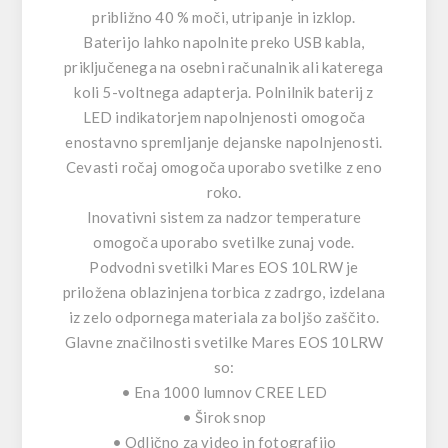
približno 40 % moči, utripanje in izklop.
Baterijo lahko napolnite preko USB kabla,
priključenega na osebni računalnik ali katerega
koli 5-voltnega adapterja. Polnilnik baterij z
LED indikatorjem napolnjenosti omogoča
enostavno spremljanje dejanske napolnjenosti.
Cevasti ročaj omogoča uporabo svetilke z eno
roko.
Inovativni sistem za nadzor temperature
omogoča uporabo svetilke zunaj vode.
Podvodni svetilki Mares EOS 10LRW je
priložena oblazinjena torbica z zadrgo, izdelana
iz zelo odpornega materiala za boljšo zaščito.
Glavne značilnosti svetilke Mares EOS 10LRW
so:
• Ena 1000 lumnov CREE LED
• Širok snop
• Odlično za video in fotografijo