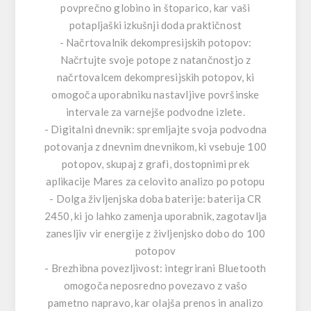
povprečno globino in štoparico, kar vaši
potapljaški izkušnji doda praktičnost
- Načrtovalnik dekompresijskih potopov:
Načrtujte svoje potope z natančnostjo z
načrtovalcem dekompresijskih potopov, ki
omogoča uporabniku nastavljive površinske
intervale za varnejše podvodne izlete.
- Digitalni dnevnik: spremljajte svoja podvodna
potovanja z dnevnim dnevnikom, ki vsebuje 100
potopov, skupaj z grafi, dostopnimi prek
aplikacije Mares za celovito analizo po potopu
- Dolga življenjska doba baterije: baterija CR
2450, ki jo lahko zamenja uporabnik, zagotavlja
zanesljiv vir energije z življenjsko dobo do 100
potopov
- Brezhibna povezljivost: integrirani Bluetooth
omogoča neposredno povezavo z vašo
pametno napravo, kar olajša prenos in analizo