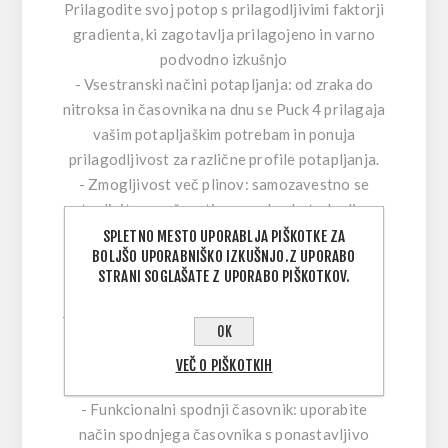
Prilagodite svoj potop s prilagodljivimi faktorji
gradienta, ki zagotavlja prilagojeno in varno
podvodno izkušnjo
- Vsestranski načini potapljanja: od zraka do
nitroksa in časovnika na dnu se Puck 4 prilagaja
vašim potapljaškim potrebam in ponuja
prilagodljivost za različne profile potapljanja.
- Zmogljivost več plinov: samozavestno se
potapljajte z možnostjo uporabe do treh plinov,
kar zagotavlja, da ste pripravljeni na raznolika
SPLETNO MESTO UPORABLJA PIŠKOTKE ZA
BOLJŠO UPORABNIŠKO IZKUŠNJO.Z UPORABO
podvodna okolja
STRANI SOGLAŠATE Z UPORABO PIŠKOTKOV.
- Odličnost segmentiranega zaslona: kristalno
jasen segmentni zaslon, ustvarjen s tehnologijo
OK
čipov na steklu in se ponaša z 800 segmenti,
zagotavlja, da boste obveščeni s hitrim
VEČ O PIŠKOTKIH
pogledom
- Funkcionalni spodnji časovnik: uporabite
način spodnjega časovnika s ponastavljivo