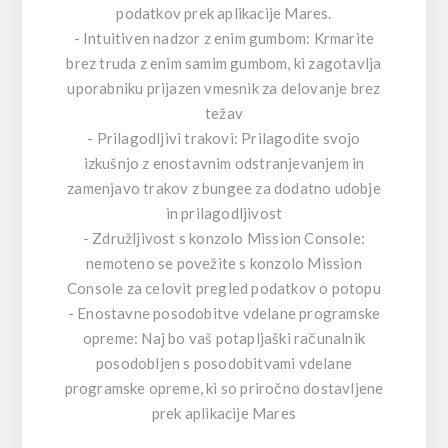
podatkov prek aplikacije Mares.
- Intuitiven nadzor z enim gumbom: Krmarite
brez truda z enim samim gumbom, ki zagotavlja
uporabniku prijazen vmesnik za delovanje brez
težav
- Prilagodljivi trakovi: Prilagodite svojo
izkušnjo z enostavnim odstranjevanjem in
zamenjavo trakov z bungee za dodatno udobje
in prilagodljivost
- Združljivost s konzolo Mission Console:
nemoteno se povežite s konzolo Mission
Console za celovit pregled podatkov o potopu
- Enostavne posodobitve vdelane programske
opreme: Naj bo vaš potapljaški računalnik
posodobljen s posodobitvami vdelane
programske opreme, ki so priročno dostavljene
prek aplikacije Mares