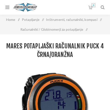
0
Home
/
Potapljanje
/
Inštrumenti, računalniki, kompasi
/
Računalniki / Globinomerji za potapljanje
/
MARES Potapljaški računalnik PUCK 4 črna/oranžna
MARES POTAPLJAŠKI RAČUNALNIK PUCK 4
ČRNA/ORANŽNA