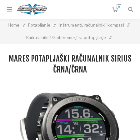
0
Home
/
Potapljanje
/
Inštrumenti, računalniki, kompasi
/
Računalniki / Globinomerji za potapljanje
/
MARES Potapljaški računalnik SIRIUS črna/črna
MARES POTAPLJAŠKI RAČUNALNIK SIRIUS
ČRNA/ČRNA