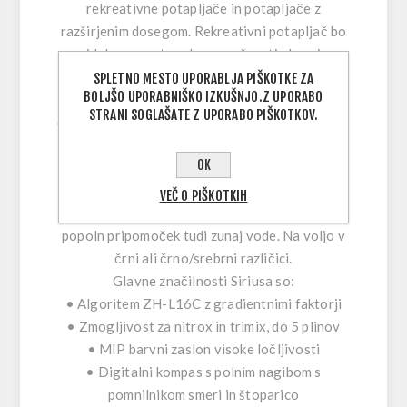
rekreativne potapljače in potapljače z
razširjenim dosegom. Rekreativni potapljač bo
videl preprost zaslon z možnostjo branja
podatkov rezervoarja zahvaljujoč izbirnemu
SPLETNO MESTO UPORABLJA PIŠKOTKE ZA
BOLJŠO UPORABNIŠKO IZKUŠNJO.Z UPORABO
modulu rezervoarja. Potapljač s podaljšanim
STRANI SOGLAŠATE Z UPORABO PIŠKOTKOV.
dosegom lahko vstavi do pet mešanic nitroxa in
trimiksa za upravljanje tehničnih potopov.
OK
Zamenljiv pas omogoča potapljaču Extended
Range uporabo poljubne debeline obleke.
VEČ O PIŠKOTKIH
Zaradi njegovega prefinjenega sloga je Sirius
popoln pripomoček tudi zunaj vode. Na voljo v
črni ali črno/srebrni različici.
Glavne značilnosti Siriusa so:
• Algoritem ZH-L16C z gradientnimi faktorji
• Zmogljivost za nitrox in trimix, do 5 plinov
• MIP barvni zaslon visoke ločljivosti
• Digitalni kompas s polnim nagibom s
pomnilnikom smeri in štoparico