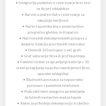
• Integracija podatkov o rezervoarju brez cevi
za do pet oddajnikov
• Barvno označen tlak v rezervoarju za
takojšnjo berljivost
• Način časovnika dna s ponastavljivo
povprečno globino in štoparico
• Načrtovalnik dekompresijskih potopov z
dodatno funkcijo površinskih intervalov
• Dnevnik 100 potopov z več grafi
• Graf saturacije tkiva in profila potopa
• Pametni sistem za upravljanje baterije s 30
urami potapljanja na polno napolnjenost (brez
uporabe oddajnika)
• Bluetooth povezava za neposredno
povezavo s pametnim telefonom
• Podvodni meni omogoča spreminjanje
določenih nastavitev med potopom
• Alarm za prihodnjo dekompresijo in ubežno