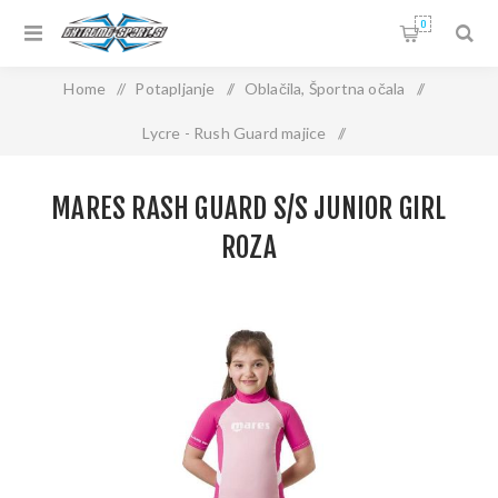
0
Home
/
Potapljanje
/
Oblačila, Športna očala
/
Lycre - Rush Guard majice
/
MARES Rash Guard S/S JUNIOR GIRL roza
MARES RASH GUARD S/S JUNIOR GIRL
ROZA