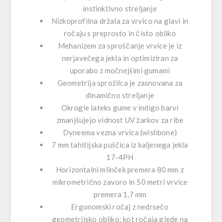
instinktivno streljanje
Nizkoprofilna držala za vrvico na glavi in
ročaju s preprosto in čisto obliko
Mehanizem za sproščanje vrvice je iz
nerjavečega jekla in optimiziran za
uporabo z močnejšimi gumami
Geometrija sprožilca je zasnovana za
dinamično streljanje
Okrogle lateks gume v indigo barvi
zmanjšujejo vidnost UV žarkov za ribe
Dyneema vezna vrvica (wishbone)
7 mm tahitijska puščica iz kaljenega jekla
17-4PH
Horizontalni mlinček premera 80 mm z
mikrometrično zavoro in 50 metri vrvice
premera 1,7 mm
Ergonomski ročaj z nedrsečo
geometrijsko obliko; kot ročaja glede na