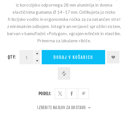
iz korozijsko odpornega 28 mm aluminija in dvema
elastičnima gumama Ø 14–17 mm. Odlikujeta jo nizko
frikcijsko vodilo in ergonomska ročka za za natančen strel
z minimalnim odbojem. Integriran nerjaveč sprožilni sistem,
barvan v kamuflažni »Polygon«, vgrajen mlinček in elastike.
Primerna za izkušene ribiče.
QTY:
DODAJ V KOŠARICO
PODELI:
IZBERITE NASLOV ZA DOSTAVO