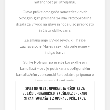
natančnost pri streljanju.
Glava puške omogoča namestitev dveh
okroglih gum premera 14 mm. Nizkoprofilna
držala za vrvico na glavi in ročaju so preprosto
in čisto oblikovana.
Za zmanjšanje UV-odsevov, ki jih ribe
zaznavajo, je Mares razvil okrogle gume v
indigo barvi.
Strike Polygon pa gre še korak dlje pri
kamuflaži – cev je potiskana s poligonskim
kamuflažnim vzorcem, ki še dodatno pripomore
k neopaznosti pod vodo.
SPLETNO MESTO UPORABLJA PIŠKOTKE ZA
Puška ima ergonomski ročaj z nedrsečo
BOLJŠO UPORABNIŠKO IZKUŠNJO.Z UPORABO
geometrijsko obliko, medtem ko usklajenost
STRANI SOGLAŠATE Z UPORABO PIŠKOTKOV.
kota med cevjo in ročajem pomaga pri blaženju
odsuna med streljanjem.