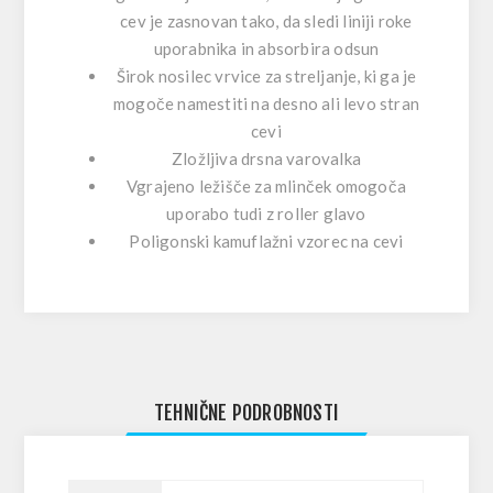
cev je zasnovan tako, da sledi liniji roke
uporabnika in absorbira odsun
Širok nosilec vrvice za streljanje, ki ga je
mogoče namestiti na desno ali levo stran
cevi
Zložljiva drsna varovalka
Vgrajeno ležišče za mlinček omogoča
uporabo tudi z roller glavo
Poligonski kamuflažni vzorec na cevi
TEHNIČNE PODROBNOSTI