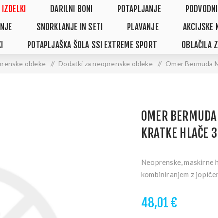
 IZDELKI
DARILNI BONI
POTAPLJANJE
PODVODNI
NJE
SNORKLANJE IN SETI
PLAVANJE
AKCIJSKE 
I
POTAPLJAŠKA ŠOLA SSI EXTREME SPORT
OBLAČILA 
renske obleke
/
Dodatki za neoprenske obleke
/
Omer Bermuda Mi
OMER BERMUDA
KRATKE HLAČE 
Neoprenske, maskirne h
kombiniranjem z jopičem
48,01 €