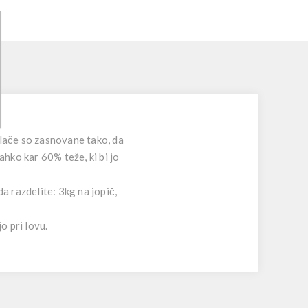
lače so zasnovane tako, da
ahko kar 60% teže, ki bi jo
a razdelite: 3kg na jopič,
o pri lovu.