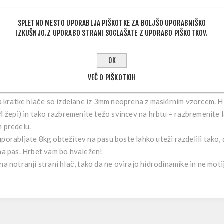
SPLETNO MESTO UPORABLJA PIŠKOTKE ZA BOLJŠO UPORABNIŠKO
IZKUŠNJO.Z UPORABO STRANI SOGLAŠATE Z UPORABO PIŠKOTKOV.
OPIS IZDELKA
OK
VEČ O PIŠKOTKIH
kratke hlače so izdelane iz 3mm neoprena z maskirnim vzorcem. H
(4 žepi) in tako razbremenite težo svincev na hrbtu – razbremenite l
m predelu.
porabljate 8kg obtežitev na pasu boste lahko uteži razdelili tako, d
 na pas. Hrbet vam bo hvaležen!
a notranji strani hlač, tako da ne ovirajo hidrodinamike in ne motij