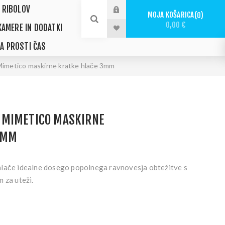
 RIBOLOV
MOJA KOŠARICA
0
0,00 €
KAMERE IN DODATKI
ZA PROSTI ČAS
metico maskirne kratke hlače 3mm
 MIMETICO MASKIRNE
3MM
lače idealne dosego popolnega ravnovesja obtežitve s
 za uteži.