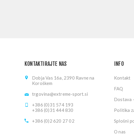
KONTAKTIRAJTE NAS
INFO
Dobja Vas 16a, 2390 Ravne na
Kontakt
Koroškem
FAQ
trgovina@extreme-sport.si
Dostava -
+386 (0)31 574 193
+386 (0)31 444 830
Politika 
+386 (0)2 620 27 02
Splošni p
O nas