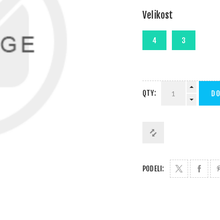
Velikost
QTY:
DO
PODELI: