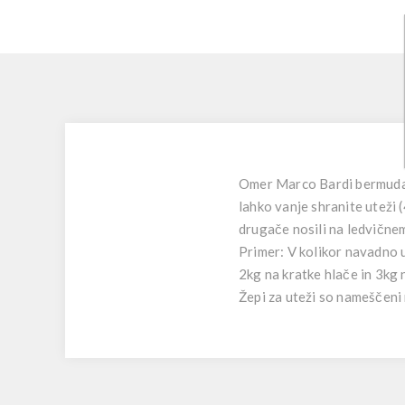
Omer Marco Bardi bermuda 
lahko vanje shranite uteži 
drugače nosili na ledvične
Primer: V kolikor navadno u
2kg na kratke hlače in 3kg
Žepi za uteži so nameščeni n