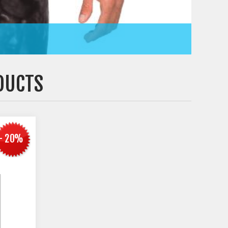
DUCTS
- 20%