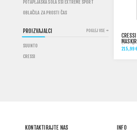
POTAPLJAŠKA ŠOLA SSI EXTREME SPORT
OBLAČILA ZA PROSTI ČAS
PROIZVAJALCI
POGLEJ VSE
CRESSI
MASKIR
SUUNTO
(JOPIČ 
215,99 
CRESSI
KONTAKTIRAJTE NAS
INFO