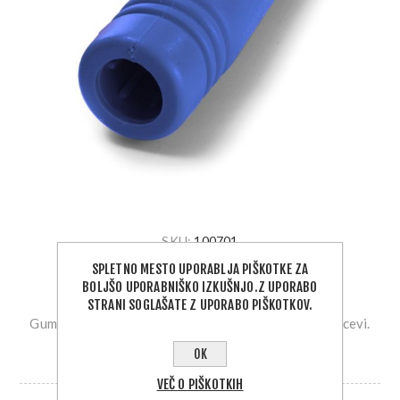
SKU:
100701
SPLETNO MESTO UPORABLJA PIŠKOTKE ZA
2,00 €
BOLJŠO UPORABNIŠKO IZKUŠNJO.Z UPORABO
STRANI SOGLAŠATE Z UPORABO PIŠKOTKOV.
Gumijasta zaščita za cev. Primerno za standardne ø cevi.
OK
DOBAVA 1 - 5 DNI
VEČ O PIŠKOTKIH