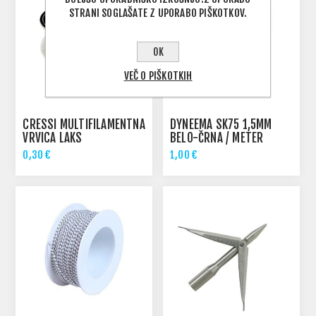
STRANI SOGLAŠATE Z UPORABO PIŠKOTKOV.
OK
VEČ O PIŠKOTKIH
CRESSI MULTIFILAMENTNA
DYNEEMA SK75 1,5MM
VRVICA LAKS
BELO-ČRNA / METER
1,6MM/METER
0,30 €
1,00 €