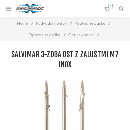
0
Home
/
Podvodni ribolov
/
Podvodne puške
/
Oprema za puške
/
Osti in konice
/
Salvimar 3-zoba ost z zalustmi M7 INOX
SALVIMAR 3-ZOBA OST Z ZALUSTMI M7
INOX