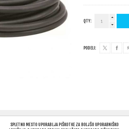
QTY:
PODELI:
SPLETNO MESTO UPORABLJA PIŠKOTKE ZA BOLJŠO UPORABNIŠKO
OPIS IZDELKA