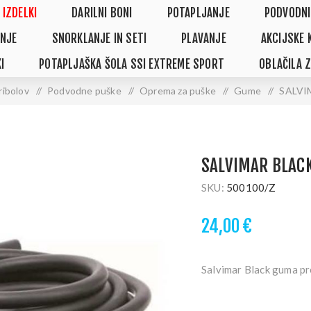
 IZDELKI
DARILNI BONI
POTAPLJANJE
PODVODNI
NJE
SNORKLANJE IN SETI
PLAVANJE
AKCIJSKE 
I
POTAPLJAŠKA ŠOLA SSI EXTREME SPORT
OBLAČILA 
ribolov
/
Podvodne puške
/
Oprema za puške
/
Gume
/
SALVIM
SALVIMAR BLAC
SKU:
500100/Z
24,00 €
Salvimar Black guma p