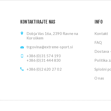
KONTAKTIRAJTE NAS
INFO
Dobja Vas 16a, 2390 Ravne na
Kontakt
Koroškem
FAQ
trgovina@extreme-sport.si
Dostava -
+386 (0)31 574 193
+386 (0)31 444 830
Politika 
+386 (0)2 620 27 02
Splošni p
O nas