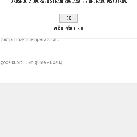
IZKUŠNJO.Z UPORABO STRANI SOGLAŠATE Z UPORABO PIŠKOTKOV.
OK
izkušena do 400% raztezanja za 30 minut. Rezultati kažejo izjemn
VEČ O PIŠKOTKIH
li izgubo spomena raztezanja za optimalno elastičnost in ohranjan
tudi pri nizkih temperaturah.
mogoče kupiti 15m gume v kosu.)