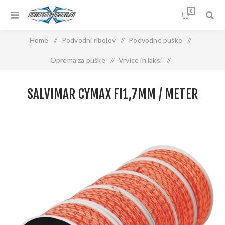
0
Home
/
Podvodni ribolov
/
Podvodne puške
/
Oprema za puške
/
Vrvice in laksi
/
Salvimar Cymax fi1,7mm / meter
SALVIMAR CYMAX FI1,7MM / METER