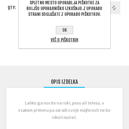
SPLETNO MESTO UPORABLJA PIŠKOTKE ZA
QTY:
DODAJ V KOŠARICO
BOLJŠO UPORABNIŠKO IZKUŠNJO.Z UPORABO
STRANI SOGLAŠATE Z UPORABO PIŠKOTKOV.
PODELI:
OK
VEČ O PIŠKOTKIH
IZBERITE NASLOV ZA DOSTAVO
OPIS IZDELKA
Lahko ga nosite na roki, pasu ali telesu, v
vsakem primeru pa zaradi svoje majhnosti ne bo
nikoli moteč.