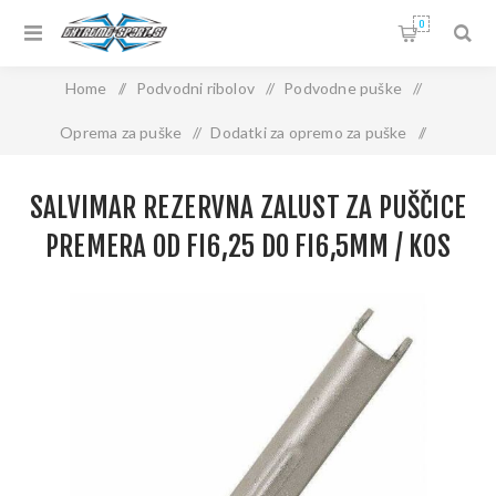
0
Home
/
Podvodni ribolov
/
Podvodne puške
/
Oprema za puške
/
Dodatki za opremo za puške
/
SALVIMAR Rezervna zalust za puščice premera od fi6,25 do
SALVIMAR REZERVNA ZALUST ZA PUŠČICE
fi6,5mm / kos
PREMERA OD FI6,25 DO FI6,5MM / KOS