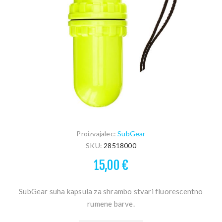
Proizvajalec:
SubGear
SKU:
28518000
15,00 €
SubGear suha kapsula za shrambo stvari fluorescentno
rumene barve.