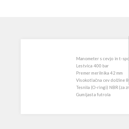
Manometer s cevjo in t-sp
Lestvica 400 bar
Premer merilnika 42 mm
Visokotlačna cev dolžine 
Tesnila (O-ringi) NBR (za z
Gumijasta futrola