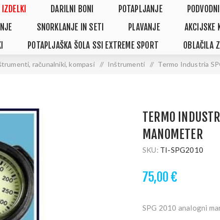
 IZDELKI
DARILNI BONI
POTAPLJANJE
PODVODNI
NJE
SNORKLANJE IN SETI
PLAVANJE
AKCIJSKE 
I
POTAPLJAŠKA ŠOLA SSI EXTREME SPORT
OBLAČILA 
štrumenti, računalniki, kompasi
/
Inštrumenti
/
Termo Industria S
TERMO INDUSTRI
MANOMETER
SKU:
TI-SPG2010
75,00 €
SPG 2010 analogni mano