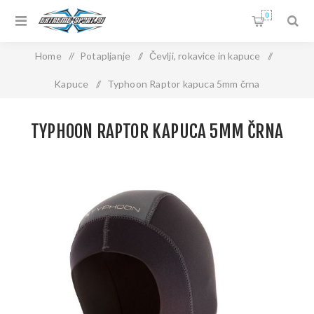
0
Home
/
Potapljanje
/
Čevlji, rokavice in kapuce
/
Kapuce
/
Typhoon Raptor kapuca 5mm črna
TYPHOON RAPTOR KAPUCA 5MM ČRNA