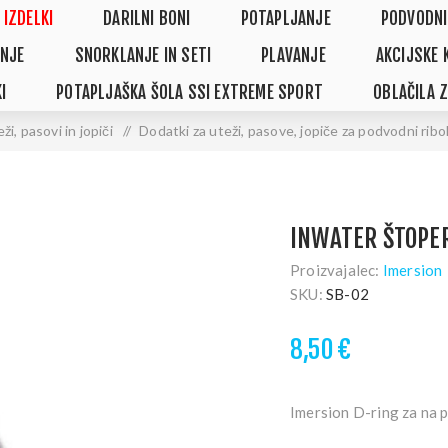
 IZDELKI
DARILNI BONI
POTAPLJANJE
PODVODNI
NJE
SNORKLANJE IN SETI
PLAVANJE
AKCIJSKE 
I
POTAPLJAŠKA ŠOLA SSI EXTREME SPORT
OBLAČILA 
ži, pasovi in jopiči
/
Dodatki za uteži, pasove, jopiče za podvodni ribo
INWATER ŠTOPER
Proizvajalec:
Imersion
SKU:
SB-02
8,50 €
Imersion D-ring za na p