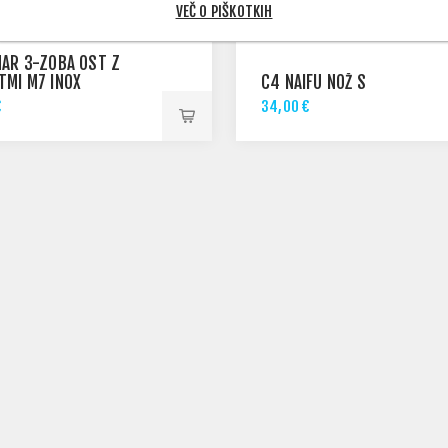
VEČ O PIŠKOTKIH
MAR 3-ZOBA OST Z
TMI M7 INOX
C4 NAIFU NOŽ S
€
34,00 €