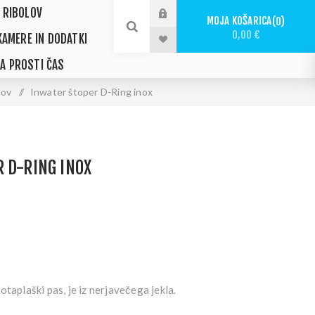
 RIBOLOV
MOJA KOŠARICA
0
0,00 €
KAMERE IN DODATKI
ZA PROSTI ČAS
lov
/
Inwater štoper D-Ring inox
 D-RING INOX
otaplaški pas, je iz nerjavečega jekla.